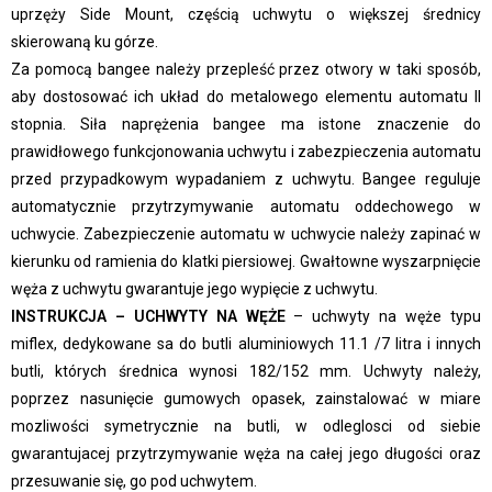
uprzęży Side Mount, częścią uchwytu o większej średnicy
skierowaną ku górze.
Za pomocą bangee należy przepleść przez otwory w taki sposób,
aby dostosować ich układ do metalowego elementu automatu II
stopnia. Siła naprężenia bangee ma istone znaczenie do
prawidłowego funkcjonowania uchwytu i zabezpieczenia automatu
przed przypadkowym wypadaniem z uchwytu. Bangee reguluje
automatycznie przytrzymywanie automatu oddechowego w
uchwycie. Zabezpieczenie automatu w uchwycie należy zapinać w
kierunku od ramienia do klatki piersiowej. Gwałtowne wyszarpnięcie
węża z uchwytu gwarantuje jego wypięcie z uchwytu.
INSTRUKCJA – UCHWYTY NA WĘŻE
– uchwyty na węże typu
miflex, dedykowane sa do butli aluminiowych 11.1 /7 litra i innych
butli, których średnica wynosi 182/152 mm. Uchwyty należy,
poprzez nasunięcie gumowych opasek, zainstalować w miare
mozliwości symetrycznie na butli, w odleglosci od siebie
gwarantujacej przytrzymywanie węża na całej jego długości oraz
przesuwanie się, go pod uchwytem.