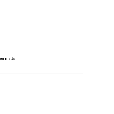
 DLA DOROSŁYCH
KURSY INSTRUKTORSKIE
NFO
KONTAKT
SERWIS AUTOMATÓW TECLINE
per mattis,