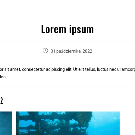
O MNIE
KURSY DLA DZIECI
KURSY
RKOWANIA DLA OSÓB Z NIEPEŁNOSPRAWNOŚCIĄ
I
Lorem ipsum
31 października, 2022
 sit amet, consectetur adipiscing elit. Ut elit tellus, luctus nec ullamcor
leo.
EŻ