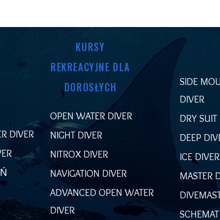
KURSY
REKREACYJNE DLA
SIDE MO
DOROSŁYCH
DIVER
OPEN WATER DIVER
DRY SUIT
R DIVER
NIGHT DIVER
DEEP DIV
VER
NITROX DIVER
ICE DIVER
EŃ
NAVIGATION DIVER
MASTER D
ADVANCED OPEN WATER
DIVEMAS
DIVER
SCHEMAT